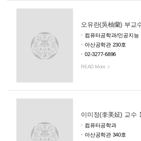
오유란(吳柚蘭) 부교
컴퓨터공학과/인공지능
아산공학관 230호
02-3277-6896
READ More
이미정(李美姃) 교수
컴퓨터공학과
아산공학관 340호