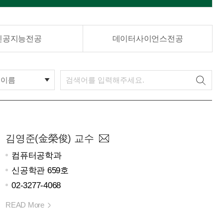
인공지능전공
데이터사이언스전공
이름
김영준(金榮俊) 교수
컴퓨터공학과
신공학관 659호
02-3277-4068
READ More