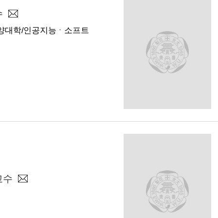
수
양대학/인공지능ㆍ소프트
교수