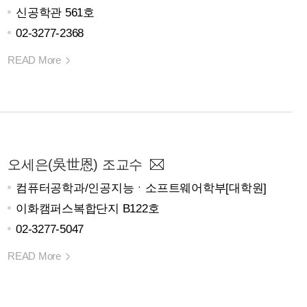
신공학관 561호
02-3277-2368
READ More
오세은(吳世恩) 조교수
컴퓨터공학과/인공지능ㆍ소프트웨어학부[대학원]
이화캠퍼스복합단지 B122호
02-3277-5047
READ More