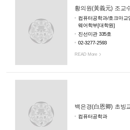
황의원(黃義元) 조교
컴퓨터공학과/호크마교
웨어학부[대학원]
진선미관 335호
02-3277-2593
READ More
백은경(白恩卿) 초빙
컴퓨터공학과