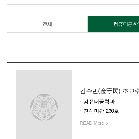
전체
컴퓨터공학
김수민(金守民) 조교
컴퓨터공학과
진선미관 230호
READ More