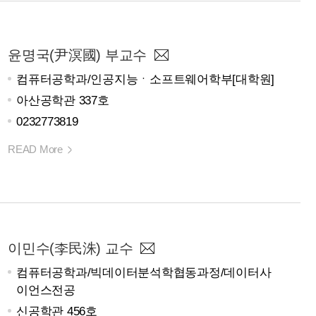
윤명국(尹溟國) 부교수
컴퓨터공학과/인공지능ㆍ소프트웨어학부[대학원]
아산공학관 337호
0232773819
READ More
이민수(李民洙) 교수
컴퓨터공학과/빅데이터분석학협동과정/데이터사
이언스전공
신공학관 456호