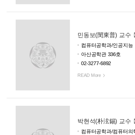
민동보(閔東普) 교수
컴퓨터공학과/인공지능
아산공학관 336호
02-3277-6892
READ More
박현석(朴泫錫) 교수
컴퓨터공학과/컴퓨터의