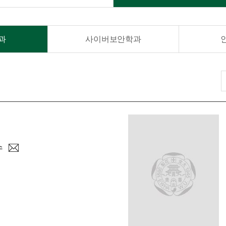
과
사이버보안학과
수