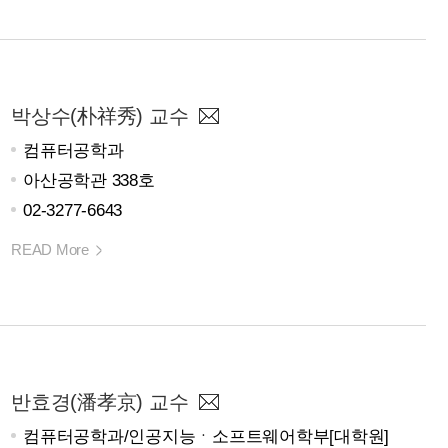
박상수(朴祥秀) 교수
컴퓨터공학과
아산공학관 338호
02-3277-6643
READ More
반효경(潘孝京) 교수
컴퓨터공학과/인공지능ㆍ소프트웨어학부[대학원]