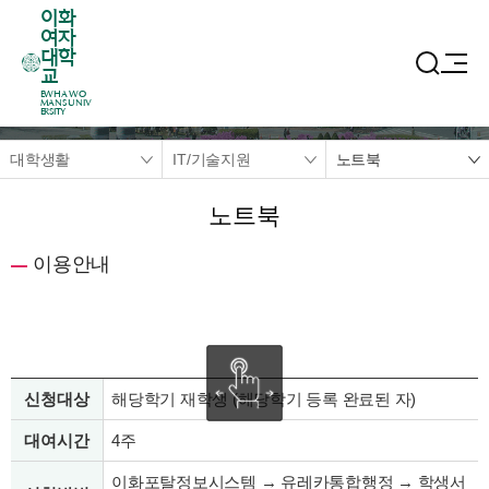
이화
여자
대학
교
EWHA WO
MANS UNIV
ERSITY
대학생활
IT/기술지원
노트북
노트북
이용안내
신청대상
해당학기 재학생 (해당학기 등록 완료된 자)
대여시간
4주
이화포탈정보시스템 → 유레카통합행정 → 학생서