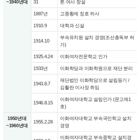
~1940년대
31
튼 여사 창설
1887년
고종황제 칭호 하사
1910.9
대학과 신설
부속유치원 설치 경영(조선총독부 허
1914.10
가)
1925.4.24
이화여자전문학교 인가
1933년
이화학당과 이화학원으로 재단 분리
재단법인 이화학당으로 설립등기 /
1943.8.7
김활란 이사장 취임
이화여자대학교 설립인가 (문고제1
1946.8.15
호)
1950년대
이화여자대학교 부속국민학교 설치
1955.2.28
~1960년대
경영
이화여자대학교 부속중학교 설치경