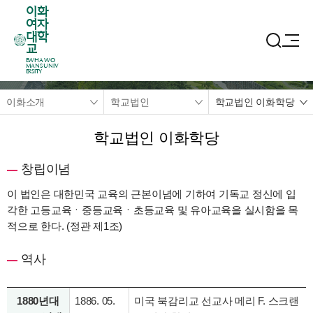
이화
여자
대학
교
EWHA WO
MANS UNIV
ERSITY
이화소개
학교법인
학교법인 이화학당
학교법인 이화학당
창립이념
이 법인은 대한민국 교육의 근본이념에 기하여 기독교 정신에 입
각한 고등교육ㆍ중등교육ㆍ초등교육 및 유아교육을 실시함을 목
적으로 한다. (정관 제1조)
역사
1880년대
1886. 05.
미국 북감리교 선교사 메리 F. 스크랜