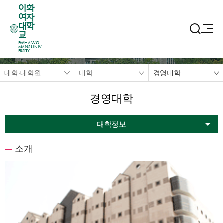
이화
여자
대학
교
EWHA WO
MANS UNIV
ERSITY
대학·대학원
대학
경영대학
경영대학
대학정보
소개