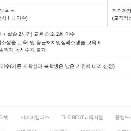
상 취득
적격판정
I, II 이수)
(교직적성
 + 실습 2시간) 교육 최소 2회 이수
생술 교육I 및 응급처치및심폐소생술 교육 II
 동일학기 동시수강 불가
 이수(기존 재학생과 복학생은 남은 기간에 따라 산정)
E-벗
사이버
캠퍼스
THE BEST
교육지원
중앙도