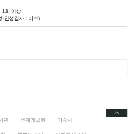
 1회 이상
·인성검사 I 이수)
서관
인재개발원
기숙사