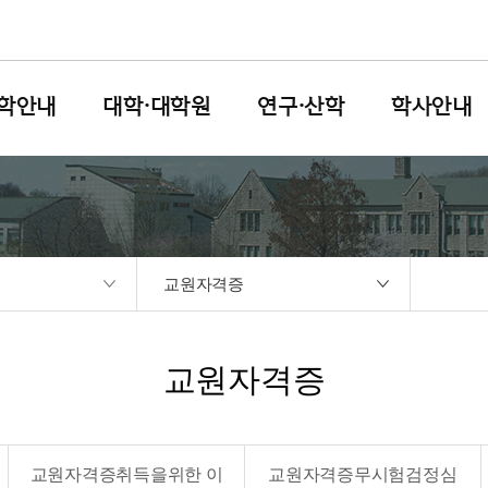
학안내
대학·대학원
연구·산학
학사안내
교원자격증
교원자격증
교원자격증취득을위한 이
교원자격증무시험검정심