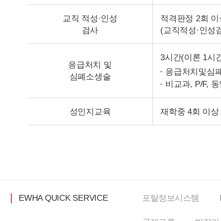
교직 적성·인성
적격판정 2회 이
검사
(교직적성·인성검사 
3시간(이론 1시간
응급처치 및
응급처치및심폐소
심폐소생술
비교과, P/F,
성인지교육
재학중 4회 이상
EWHA QUICK SERVICE
포탈정보
시스템