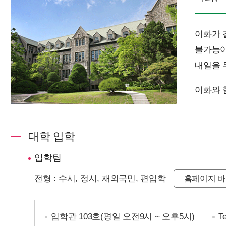
이화가 걸
불가능이
내일을 
이화와 
대학 입학
입학팀
전형 : 수시, 정시, 재외국민, 편입학
홈페이지 
입학관 103호(평일 오전9시 ~ 오후5시)
Te