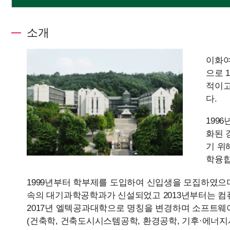
소개
이화여
으로 
적이고
다.
199
화된 
기 위
학융합
1999년부터 학부제를 도입하여 신입생을 모집하였으며
속의 대기과학공학과가 신설되었고 2013년부터는 
2017년 엘텍공과대학으로 명칭을 변경하며 소프트웨
(건축학, 건축도시시스템공학, 환경공학, 기후·에너지