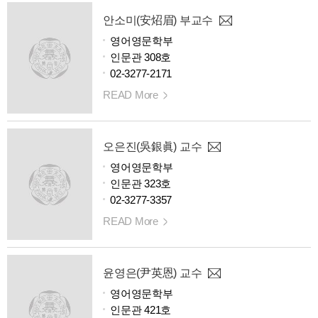
안소미(安炤眉) 부교수
영어영문학부
인문관 308호
02-3277-2171
READ More
오은진(吳銀眞) 교수
영어영문학부
인문관 323호
02-3277-3357
READ More
윤영은(尹英恩) 교수
영어영문학부
인문관 421호