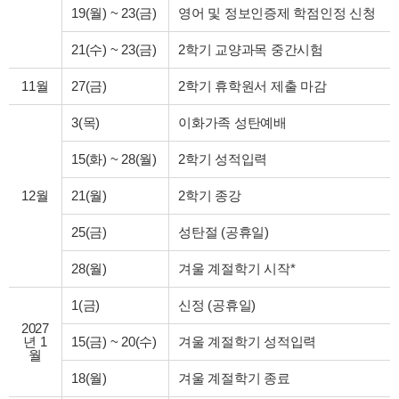
19(월)
~
23(금)
영어 및 정보인증제 학점인정 신청
21(수)
~
23(금)
2학기 교양과목 중간시험
11월
27(금)
2학기 휴학원서 제출 마감
3(목)
이화가족 성탄예배
15(화)
~
28(월)
2학기 성적입력
12월
21(월)
2학기 종강
25(금)
성탄절 (공휴일)
28(월)
겨울 계절학기 시작*
1(금)
신정 (공휴일)
2027
년 1
15(금)
~
20(수)
겨울 계절학기 성적입력
월
18(월)
겨울 계절학기 종료