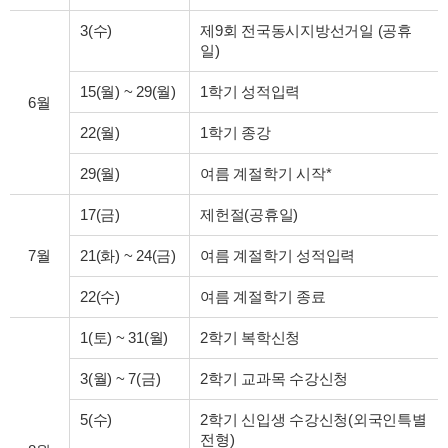
3(수)
제9회 전국동시지방선거일 (공휴
일)
15(월)
~
29(월)
1학기 성적입력
6월
22(월)
1학기 종강
29(월)
여름 계절학기 시작*
17(금)
제헌절(공휴일)
7월
21(화)
~
24(금)
여름 계절학기 성적입력
22(수)
여름 계절학기 종료
1(토)
~
31(월)
2학기 복학신청
3(월)
~
7(금)
2학기 교과목 수강신청
5(수)
2학기 신입생 수강신청(외국인특별
전형)