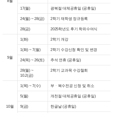
8월
17(월)
광복절 대체공휴일 (공휴일)
24(월)
~
28(금)
2학기 재학생 정규등록
28(금)
2025학년도 후기 학위수여식
1(화)
2학기 개강
1(화)
~
7(월)
2학기 수강신청 확인 및 변경
9월
24(목)
~
26(토)
추석 연휴 (공휴일)
28(월)
~
2학기 교과목 수강철회
10.2(금)
1(목)
~
7(수)
부ㆍ복수전공 신청 및 취소
5(월)
개천절 대체공휴일 (공휴일)
10월
9(금)
한글날 (공휴일)