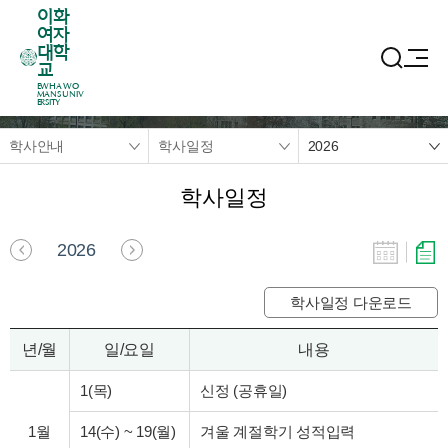
이화
여자
대학
교
EWHA WO
MANS UNIV
ERSITY
학사안내
학사일정
2026
학사일정
2026
학사일정 다운로드
년/월
일/요일
내용
1(목)
신정 (공휴일)
1월
14(수)
~
19(월)
겨울 계절학기 성적입력