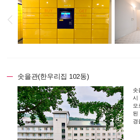
솟을관(한우리집 102동)
솟
시
모
된
경