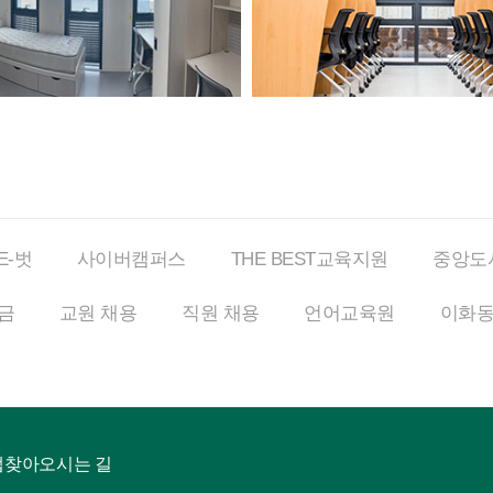
E-벗
사이버
캠퍼스
THE BEST
교육지원
중앙도
금
교원 채용
직원 채용
언어교육원
이화
맵
찾아오시는 길