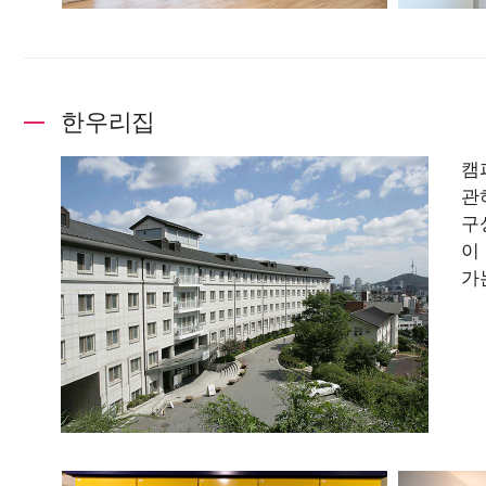
한우리집
캠
관
구
이
가