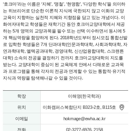
‘호크마’라는 이름은 ‘지혜’, ‘명철’, ‘현명함’, ‘다양한 학식’을 의미하
는 히브리어로 단순한 이론적 지식에 국한되지 않고 이화의 교양
교육이 지향하는 실천적 지혜와 지향점을 담고 있는 개념이다. 이
화여자대학교 학생들은 재학기간 동안 호크마교양대학에서 제공
하는 5개 영역의 교양과목을 필수 또는 선택 이수하면서 동시에 5
개 핵심역량을 함양하게 된다. 2018학년도부터 정시모집 통합선발
로 입학한 학생들은 7개 단과대학(인문과학대학, 사회과학대학, 자
연과학대학, 엘텍공과대학, 경영대학, 신산업융합대학, 스크랜튼
대학) 소속의 전공을 결정하기 전까지 호크마교양대학의 지도를
받는다. 교양대학이 중심이 된 교육체계 안에서 다채로운 교과목
과 프로그램을 통해 각자의 전공과 연계할 수 있는 통합적·유기적
지식과 역량을 탐색해나갈 수 있을 것이다.
학장
이해영(한국학과)
위치
이화캠퍼스복합단지 B323-2호, B115호
이메일
hokmage@ewha.ac.kr
전화
02-3277-6976, 2158