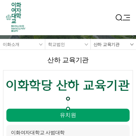
이화
여자
대학
교
EWHA WO
MANS UNIV
ERSITY
이화소개
학교법인
산하 교육기관
산하 교육기관
유치원
이화여자대학교 사범대학