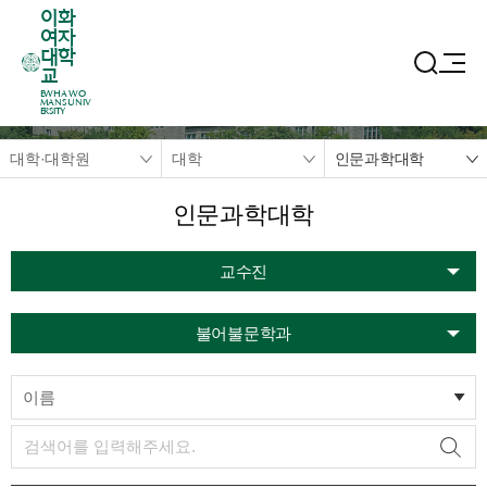
이화
여자
대학
교
EWHA WO
MANS UNIV
ERSITY
대학·대학원
대학
인문과학대학
인문과학대학
교수진
불어불문학과
이름