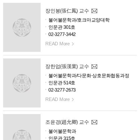
장인봉(張仁鳳) 교수
불어불문학과/호크마교양대학
인문관 301호
02-3277-3442
READ More
장한업(張漢業) 교수
불어불문학과/다문화∙상호문화협동과정
인문관 514호
02-3277-2673
READ More
조윤경(趙允卿) 교수
불어불문학과
인문관 315호