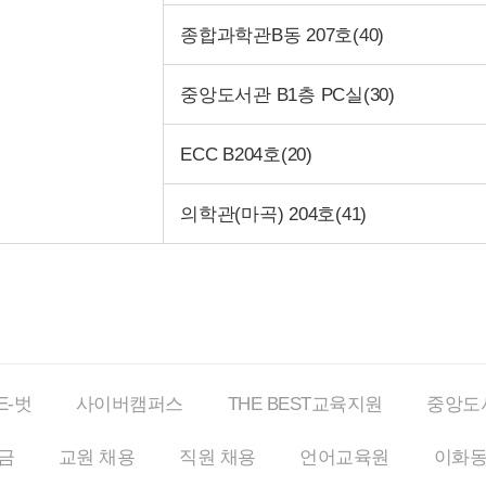
종합과학관B동 207호(40)
중앙도서관 B1층 PC실(30)
ECC B204호(20)
의학관(마곡) 204호(41)
E-벗
사이버
캠퍼스
THE BEST
교육지원
중앙도
금
교원 채용
직원 채용
언어교육원
이화