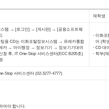
재학생
템 → [로그인] → [게시판] → [공용소프트웨
드
이화포탈
ws 부팅용 CD는 이화포탈정보시스템 → 유레카통합
어 (학
레카 → 마이행정 → 정보기기 → 정보기기대여
CD 대
 후, IT One-Stop 서비스센터(ECC B205호)
학부(재
령
e-Stop 서비스센터 (
02-3277-4777
)
하여야 합니다.