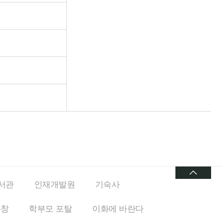
서관
인재개발원
기숙사
동창
학부모 포탈
이화에
바란다