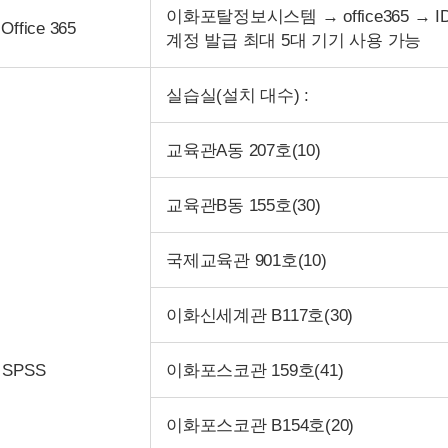
이화포탈정보시스템 → office365 → ID@i
Office 365
계정 발급 최대 5대 기기 사용 가능
실습실(설치 대수) :
교육관A동 207호(10)
교육관B동 155호(30)
국제교육관 901호(10)
이화신세계관 B117호(30)
SPSS
이화포스코관 159호(41)
이화포스코관 B154호(20)