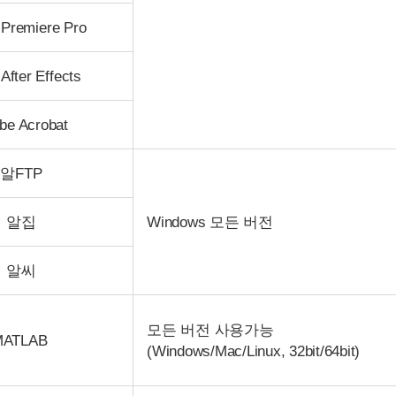
Premiere Pro
After Effects
be Acrobat
알FTP
알집
Windows 모든 버전
알씨
모든 버전 사용가능
MATLAB
(Windows/Mac/Linux, 32bit/64bit)