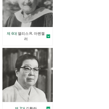
제 6대
앨리스 R. 아펜젤
러
제 7대
김활란