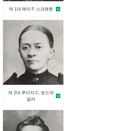
제 1대
메리 F. 스크랜튼
제 2대
루이자 C. 로드와
일러