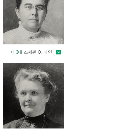
제 3대
조세핀 O. 페인