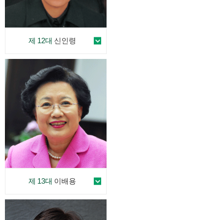
제 12대
신인령
제 13대
이배용