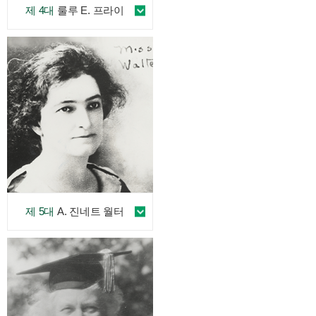
제 4대
룰루 E. 프라이
제 5대
A. 진네트 월터