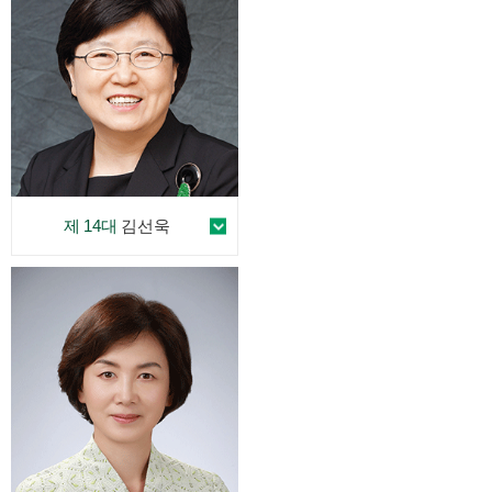
제 14대
김선욱