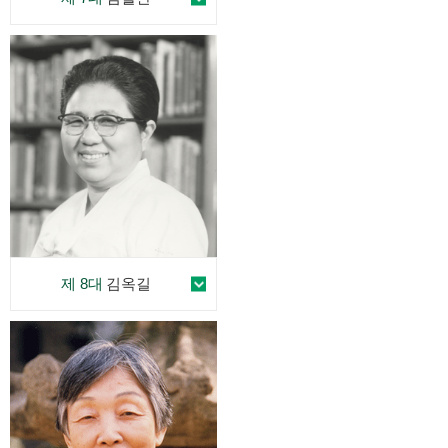
제 8대
김옥길