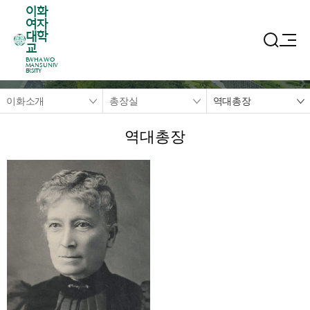
이화
여자
대학
교
EWHA WO
MANS UNIV
ERSITY
이화소개
총장실
역대총장
역대총장