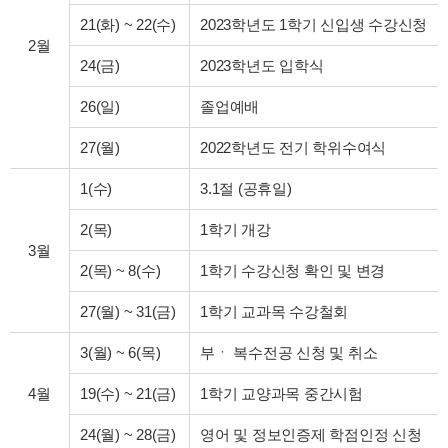
21(화)
~
22(수)
2023학년도 1학기 신입생 수강신청
2월
24(금)
2023학년도 입학식
26(일)
졸업예배
27(월)
2022학년도 전기 학위수여식
1(수)
3.1절 (공휴일)
2(목)
1학기 개강
3월
2(목)
~
8(수)
1학기 수강신청 확인 및 변경
27(월)
~
31(금)
1학기 교과목 수강철회
3(월)
~
6(목)
부ㆍ 복수전공 신청 및 취소
4월
19(수)
~
21(금)
1학기 교양과목 중간시험
24(월)
~
28(금)
영어 및 정보인증제 학점인정 신청