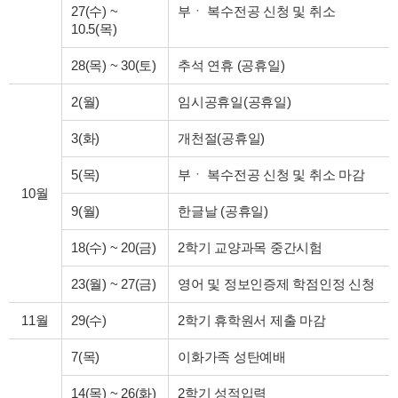
27(수)
~
부ㆍ 복수전공 신청 및 취소
10.5(목)
28(목)
~
30(토)
추석 연휴 (공휴일)
2(월)
임시공휴일(공휴일)
3(화)
개천절(공휴일)
5(목)
부ㆍ 복수전공 신청 및 취소 마감
10월
9(월)
한글날 (공휴일)
18(수)
~
20(금)
2학기 교양과목 중간시험
23(월)
~
27(금)
영어 및 정보인증제 학점인정 신청
11월
29(수)
2학기 휴학원서 제출 마감
7(목)
이화가족 성탄예배
14(목)
~
26(화)
2학기 성적입력