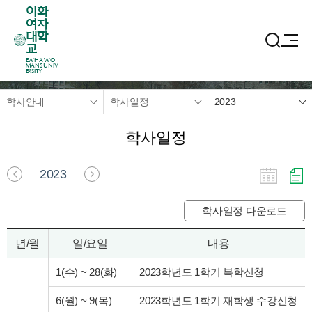
이화
여자
대학
교
EWHA WO
MANS UNIV
ERSITY
학사안내
학사일정
2023
학사일정
2023
학사일정 다운로드
년/월
일/요일
내용
1(수)
~
28(화)
2023학년도 1학기 복학신청
6(월)
~
9(목)
2023학년도 1학기 재학생 수강신청