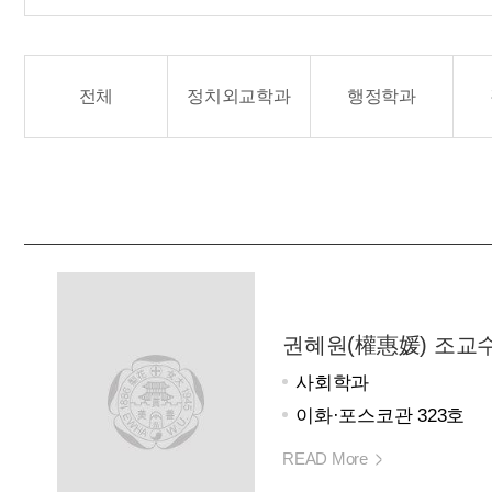
전체
정치외교학과
행정학과
권혜원(權惠媛) 조교
사회학과
이화·포스코관 323호
READ More