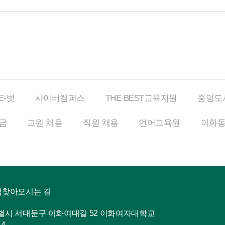
E-벗
사이버
캠퍼스
THE BEST
교육지원
중앙도
금
교원 채용
직원 채용
언어교육원
이화
맵
찾아오시는 길
특별시 서대문구 이화여대길 52 이화여자대학교
14