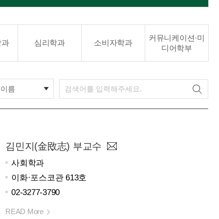
커뮤니케이션·미
학과
심리학과
소비자학과
디어학부
이름
김민지(金敃志) 부교수
사회학과
이화·포스코관 613호
02-3277-3790
READ More