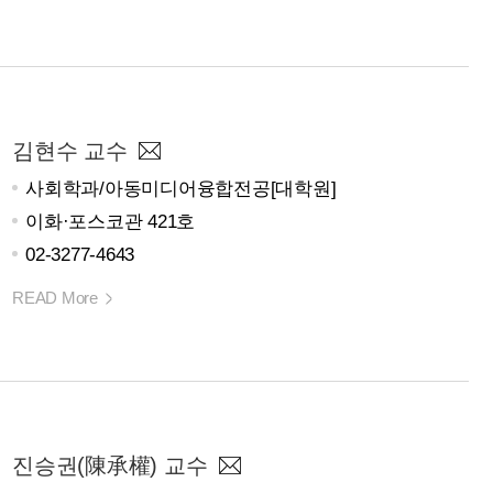
김현수 교수
사회학과/아동미디어융합전공[대학원]
이화·포스코관 421호
02-3277-4643
READ More
진승권(陳承權) 교수