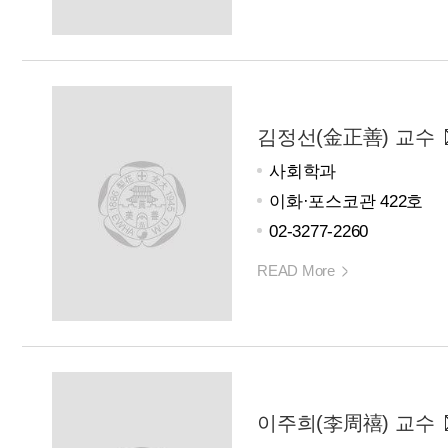
김정선(金正善) 교수
사회학과
이화·포스코관 422호
02-3277-2260
READ More
이주희(李周禧) 교수