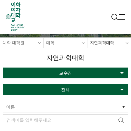
이화
여자
대학
교
EWHA WO
MANS UNIV
ERSITY
대학·대학원
대학
자연과학대학
자연과학대학
교수진
전체
이름