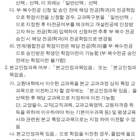
선택」선택, 이 외에는「일반선택」선택
다. 부·복수전공 신청 및 승인 전에 해당 전공(학과)의 전공학점
으로 학점이전을 신청할 경우, 교과목구분을 「일반선택 」
으로 지정한 후 타전공여부를 체크하고 개설전공에 인정받
고자 하는 전공(학과) 입력하여 신청하면 추후 부·복수 전공
승인 시 해당 전공(학과)의 전공학점으로 변경됨
라. 연계/융합전공 학점이전은 해당 전공(학과)를 부·복수전공
으로 승인받은 학생만 학점이전이 가능함 (부·복수전공 승인
전에는 학점이전 불가함)
본교인정과목 여부 : 「본교인정과목있음」 또는 「본교인정과
목없음」
가. 교환대학에서 이수한 교과목을 본교 교과과정 상의 특정 교
과목으로 이전하고자 할 경우에는 「본교인정과목 있음」을
선택한 후 해당 교과목으로 지정하여 이전 가능함
단, 교양필수, 교직(교직과목, 교과교육영역, 교원자격증 취
득을 위하여 이수하여야 하는 기본이수과목 등) 및 평생교육
사와 관련된 본교 특정교과목으로는 지정 하여 이전할 수 없
음
나. 본교인정과목 있음」으로 학점을 이전한 경우, 졸업에 필요