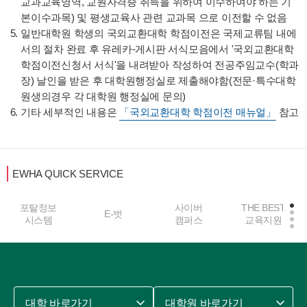
교과교육영역, 교원자격증 취득을 위하여 이수하여야 하는 기
본이수과목) 및 평생교육사 관련 교과목 으로 이전할 수 없음
일반대학원 학생의 국외교환대학 학점이전은 국제교류팀 내에
서의 절차 완료 후 유레카-게시판 서식모음에서 '국외교환대학
학점이전신청서 서식'을 내려받아 작성하여 전공주임교수(학과
장) 날인을 받은 후 대학원행정실로 제출해야함(전문·특수대학
원생의경우 각 대학원 행정실에 문의)
기타 세부적인 내용은
「국외교환대학 학점이전 매뉴얼」
참고
EWHA QUICK SERVICE
포탈정보
사이버
THE BEST
E-벗
시스템
캠퍼스
교육지원
대학 바로가기
대학원 바로가기