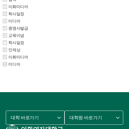
이화미디어
2
학사일정
3
미디어
4
증명서발급
5
교육이념
6
학사일정
7
인재상
8
이화미디어
9
미디어
10
대학 바로가기
대학원 바로가기