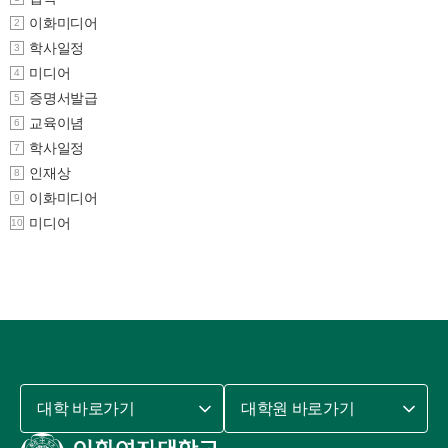
이화미디어
2
학사일정
3
미디어
4
증명서발급
5
교육이념
6
학사일정
7
인재상
8
이화미디어
9
미디어
10
대학 바로가기
대학원 바로가기