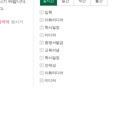
실시간
일간
주간
월간
시기 바랍니다.
다.
입학
1
이화미디어
2
검색
해 보시기
학사일정
3
미디어
4
증명서발급
5
교육이념
6
학사일정
7
인재상
8
이화미디어
9
미디어
10