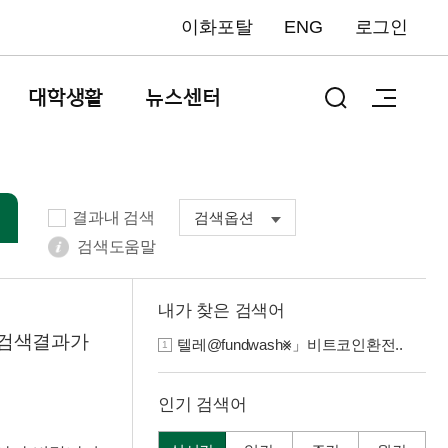
이화포탈
ENG
로그인
대학생활
뉴스센터
결과내 검색
검색옵션
검색도움말
내가 찾은 검색어
한 검색결과가
텔레@fundwash⨳」비트코인환전..
1
인기 검색어