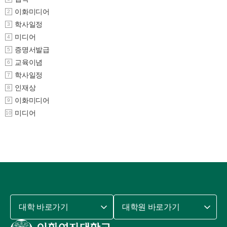
이화미디어
2
학사일정
3
미디어
4
증명서발급
5
교육이념
6
학사일정
7
인재상
8
이화미디어
9
미디어
10
대학 바로가기
대학원 바로가기