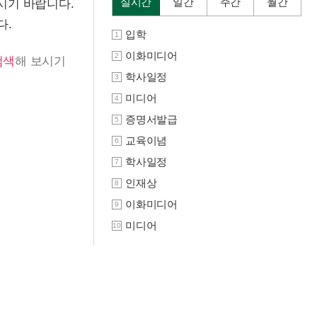
실시간
일간
주간
월간
시기 바랍니다.
다.
입학
1
이화미디어
2
검색
해 보시기
학사일정
3
미디어
4
증명서발급
5
교육이념
6
학사일정
7
인재상
8
이화미디어
9
미디어
10