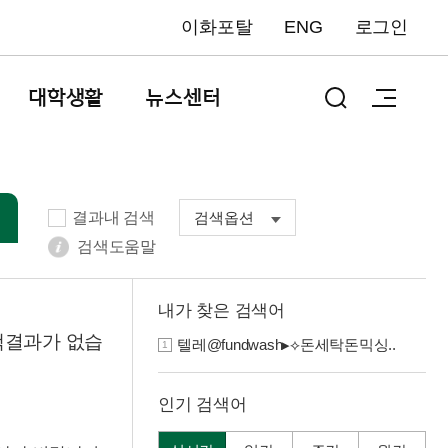
이화포탈
ENG
로그인
대학생활
뉴스센터
결과내 검색
검색옵션
검색도움말
내가 찾은 검색어
검색결과가 없습
텔레@fundwash▸⟡돈세탁돈믹싱..
1
인기 검색어