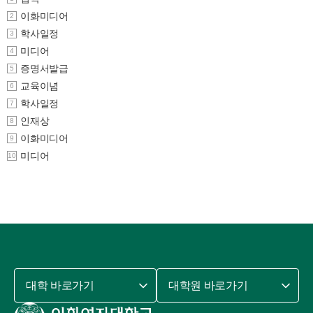
이화미디어
2
학사일정
3
미디어
4
증명서발급
5
교육이념
6
학사일정
7
인재상
8
이화미디어
9
미디어
10
대학 바로가기
대학원 바로가기