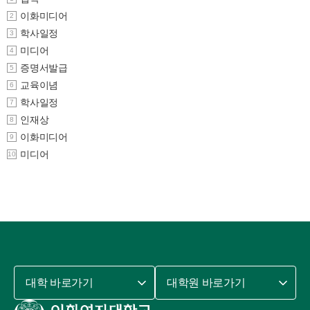
이화미디어
2
학사일정
3
미디어
4
증명서발급
5
교육이념
6
학사일정
7
인재상
8
이화미디어
9
미디어
10
대학 바로가기
대학원 바로가기