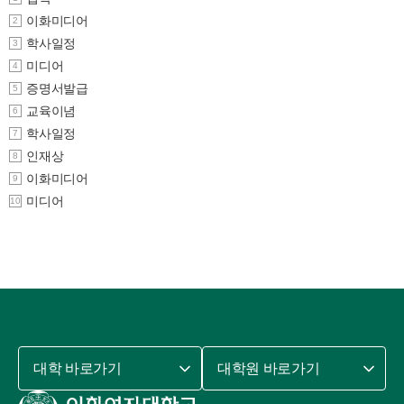
이화미디어
2
학사일정
3
미디어
4
증명서발급
5
교육이념
6
학사일정
7
인재상
8
이화미디어
9
미디어
10
대학 바로가기
대학원 바로가기