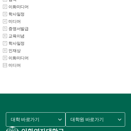
이화미디어
2
학사일정
3
미디어
4
증명서발급
5
교육이념
6
학사일정
7
인재상
8
이화미디어
9
미디어
10
대학 바로가기
대학원 바로가기