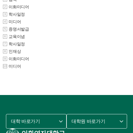
이화미디어
2
학사일정
3
미디어
4
증명서발급
5
교육이념
6
학사일정
7
인재상
8
이화미디어
9
미디어
10
대학 바로가기
대학원 바로가기