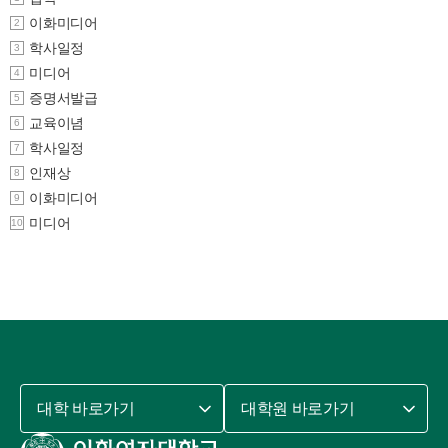
이화미디어
2
학사일정
3
미디어
4
증명서발급
5
교육이념
6
학사일정
7
인재상
8
이화미디어
9
미디어
10
대학 바로가기
대학원 바로가기