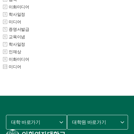
이화미디어
2
학사일정
3
미디어
4
증명서발급
5
교육이념
6
학사일정
7
인재상
8
이화미디어
9
미디어
10
대학 바로가기
대학원 바로가기