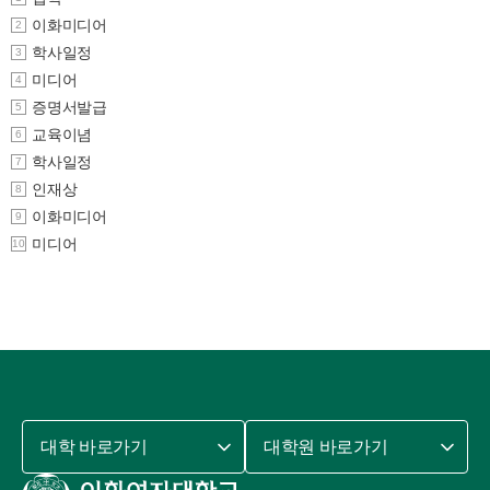
이화미디어
2
학사일정
3
미디어
4
증명서발급
5
교육이념
6
학사일정
7
인재상
8
이화미디어
9
미디어
10
대학 바로가기
대학원 바로가기