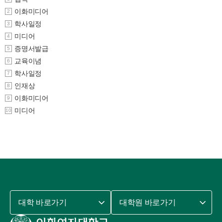
이화미디어
2
학사일정
3
미디어
4
증명서발급
5
교육이념
6
학사일정
7
인재상
8
이화미디어
9
미디어
10
대학 바로가기
대학원 바로가기