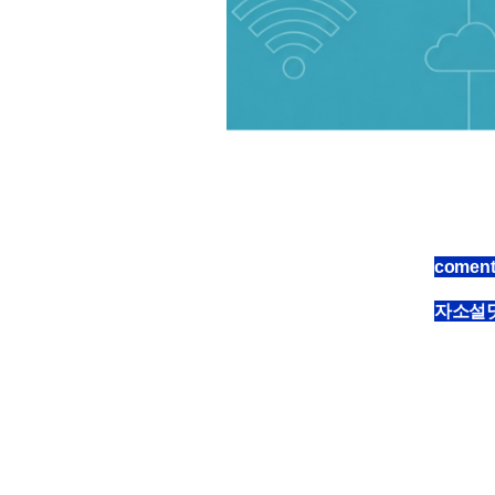
comen
자소설