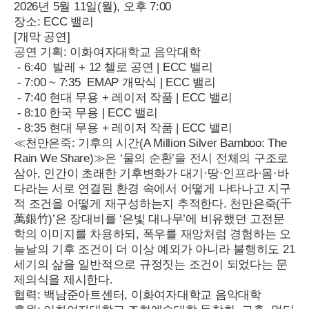
2026년 5월 11일(월), 오후 7:00
장소: ECC 밸리
[개막 공연]
공연 기획: 이화여자대학교 음악대학
 - 6:40  발레 + 12 첼로 공연 | ECC 밸리
 - 7:00 ~ 7:35  EMAP 개막식 | ECC 밸리
 - 7:40 현대 무용 + 레이저 작품 | ECC 밸리
 - 8:10 한국 무용 | ECC 밸리
 - 8:35 현대 무용 + 레이저 작품 | ECC 밸리
≪천만은죽: 기후의 시간(A Million Silver Bamboo: The 
Rain We Share)≫은 ‘물의 순환’을 전시 전체의 구조로 
삼아, 인간이 초래한 기후변화가 대기·땅·인프라·몸·바
다라는 서로 연결된 환경 속에서 어떻게 나타나고 지구
적 조건을 어떻게 재구성하는지 추적한다. 천만은죽(千
萬銀竹)’은 장대비를 ‘은빛 대나무’에 비유했던 고전문
학의 이미지를 차용하되, 폭우를 재앙처럼 경험하는 오
늘날의 기후 조건이 더 이상 예외가 아니라 불행히도 21
세기의 삶을 일반적으로 규정짓는 조건이 되었다는 문
제의식을 제시한다.
협력: 백남준아트센터, 이화여자대학교 음악대학