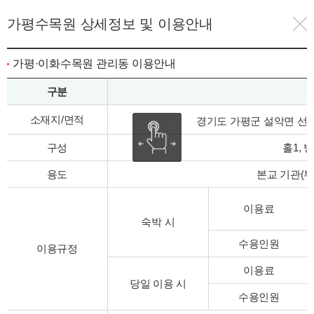
가평수목원 상세정보 및 이용안내
가평·이화수목원 관리동 이용안내
구분
소재지/면적
경기도 가평군 설악면 선촌리 1
구성
홀1, 
용도
본교 기관(부
이용료
숙박 시
수용인원
이용규정
이용료
당일 이용 시
수용인원