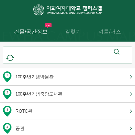
건물/공간정보
길찾기
셔틀/버스
1
100주년기념박물관
2
100주년기념중앙도서관
3
ROTC관
4
공관