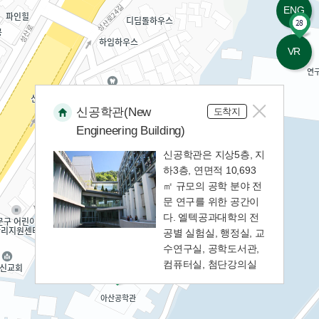
ENG
13
대학원별관
VR
14
동창회기념관
15
신공학관(New
법인행정동
도착지
Engineering Building)
16
법학관
신공학관은 지상5층, 지
하3층, 연면적 10,693
㎡ 규모의 공학 분야 전
17
보구녀관
문 연구를 위한 공간이
다. 엘텍공과대학의 전
18
공별 실험실, 행정실, 교
본관
수연구실, 공학도서관,
컴퓨터실, 첨단강의실
19
산학협력관
등의 교육 연구 시설과
학생식당, 학생회실, 자
유열람실 등의 학생 복
20
생활환경관