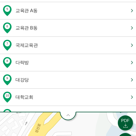
5
교육관 A동
6
교육관 B동
7
국제교육관
8
다락방
9
대강당
10
대학교회
11
대학원 기숙사 A/B동
PDF
12
대학원관