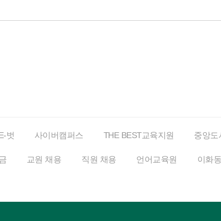
E-벗
사이버
캠퍼스
THE BEST
교육지원
중앙도
금
교원 채용
직원 채용
언어교육원
이화