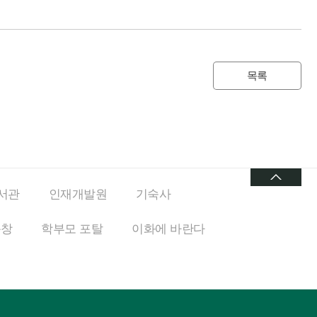
목록
서관
인재개발원
기숙사
동창
학부모 포탈
이화에
바란다