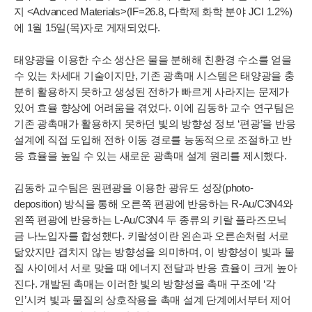
지 <Advanced Materials>(IF=26.8, 다학제 화학 분야 JCI 1.2%)
에 1월 15일(목)자로 게재되었다.
태양광을 이용한 수소 생산은 물을 분해해 친환경 수소를 얻을
수 있는 차세대 기술이지만, 기존 광촉매 시스템은 태양광을 충
분히 활용하지 못하고 생성된 전하가 빠르게 사라지는 문제가
있어 효율 향상에 어려움을 겪었다. 이에 김동하 교수 연구팀은
기존 광촉매가 활용하지 못하던 빛의 방향성 정보 ‘편광’을 반응
설계에 직접 도입해 전하 이동 경로를 능동적으로 조절하고 반
응 효율을 높일 수 있는 새로운 광촉매 설계 원리를 제시했다.
김동하 교수팀은 원편광을 이용한 광유도 성장(photo-
deposition) 방식을 통해 오른쪽 편광에 반응하는 R-Au/C3N4와
왼쪽 편광에 반응하는 L-Au/C3N4 두 종류의 키랄 플라즈모닉
금 나노입자를 합성했다. 키랄성이란 왼손과 오른손처럼 서로
닮았지만 겹치지 않는 방향성을 의미하며, 이 방향성이 빛과 물
질 사이에서 서로 맞을 때 에너지 전달과 반응 효율이 크게 높아
진다. 개발된 촉매는 이러한 빛의 방향성을 촉매 구조에 ‘각
인’시켜 빛과 물질의 상호작용을 촉매 설계 단계에서부터 제어