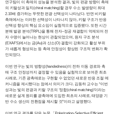
연구팀이 이 촉매의 성능을 분석한 결과, 빛의 편광 방향이 촉매
의 키랄성과 일치(chiral matching)할 경우 수소 발생량이 최대
2.10배 증가하는 뚜렷한 편광 선택성이 나타났다. 반면 비키랄
촉매에서는 이러한 선택성이 나타나지 않아, 키랄 구조가 반응
선택성 향상의 핵심 요소임이 실험적으로 입증됐다. 또한 시간
분해 발광 분석(TRPL)을 통해 전자–정공 재결합이 억제되어 전
자 수명이 늘어나는 현상이 관찰되었으며, 원자 구조 분석
(EXAFS)에서는 금(Au)과 산소(O) 결합이 강화되고 활성 부위
가 새롭게 형성되는 등 촉매 안정성이 향상된 구조적 변화가 확
인되었다.
이번 연구는 빛의 방향성(handedness)이 전하 이동 경로와 촉
매 구조 안정성까지 결정할 수 있음을 실험적으로 보여준 최초
사례로, 기존 광촉매로는 구현할 수 없었던 새로운 반응 조절 메
커니즘을 제시했다는 점에서 의미가 크다. 김동하 교수는 “이번
성과는 빛의 편광과 키랄 구조의 ‘정합(chiral matching)’이라는
새로운 설계 원리를 광촉매에 도입한 최초의 사례로, 태양광 기
반 수소 생산의 전환점을 제시할 것”이라고 설명했다.
이번 연구 결과를 담은 논문 「Polarization-Selective Efficient