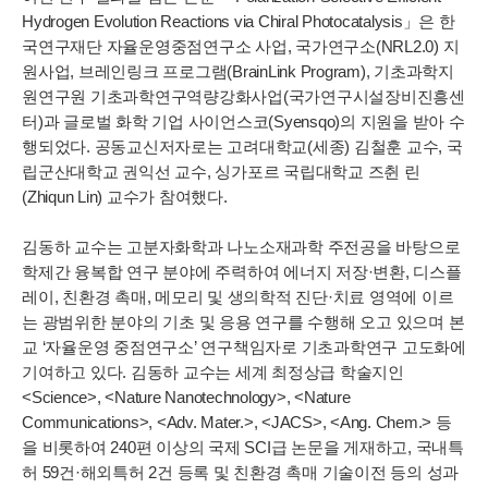
Hydrogen Evolution Reactions via Chiral Photocatalysis」은 한
국연구재단 자율운영중점연구소 사업, 국가연구소(NRL2.0) 지
원사업, 브레인링크 프로그램(BrainLink Program), 기초과학지
원연구원 기초과학연구역량강화사업(국가연구시설장비진흥센
터)과 글로벌 화학 기업 사이언스코(Syensqo)의 지원을 받아 수
행되었다. 공동교신저자로는 고려대학교(세종) 김철훈 교수, 국
립군산대학교 권익선 교수, 싱가포르 국립대학교 즈췬 린
(Zhiqun Lin) 교수가 참여했다.
김동하 교수는 고분자화학과 나노소재과학 주전공을 바탕으로
학제간 융복합 연구 분야에 주력하여 에너지 저장·변환, 디스플
레이, 친환경 촉매, 메모리 및 생의학적 진단·치료 영역에 이르
는 광범위한 분야의 기초 및 응용 연구를 수행해 오고 있으며 본
교 ‘자율운영 중점연구소’ 연구책임자로 기초과학연구 고도화에
기여하고 있다. 김동하 교수는 세계 최정상급 학술지인
<Science>, <Nature Nanotechnology>, <Nature
Communications>, <Adv. Mater.>, <JACS>, <Ang. Chem.> 등
을 비롯하여 240편 이상의 국제 SCI급 논문을 게재하고, 국내특
허 59건·해외특허 2건 등록 및 친환경 촉매 기술이전 등의 성과