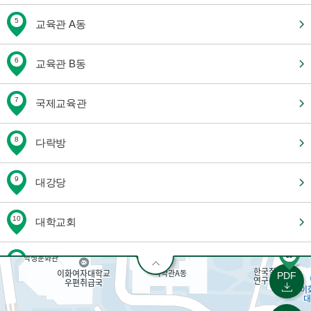
5
교육관 A동
6
교육관 B동
7
국제교육관
8
다락방
9
대강당
10
대학교회
11
대학원 기숙사 A/B동
PDF
12
대학원관