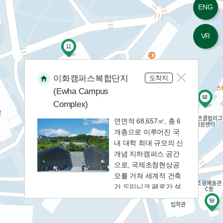
ENG
13
대학원별관
VR
14
동창회기념관
15
이화캠퍼스복합단지
법인행정동
도착지
(Ewha Campus
Complex)
16
법학관
연면적 68,657㎡, 총 6
개층으로 이루어진 국
17
보구녀관
내 대학 최대 규모의 신
개념 지하캠퍼스 공간
18
본관
으로, 국제초청현상공
모를 거쳐 세계적 건축
가 도미니크 페로가 설
19
산학협력관
계한 건물로 2008년 봉
헌됐다. 이화캠퍼스복
20
합단지는 기존의 이화
생활환경관