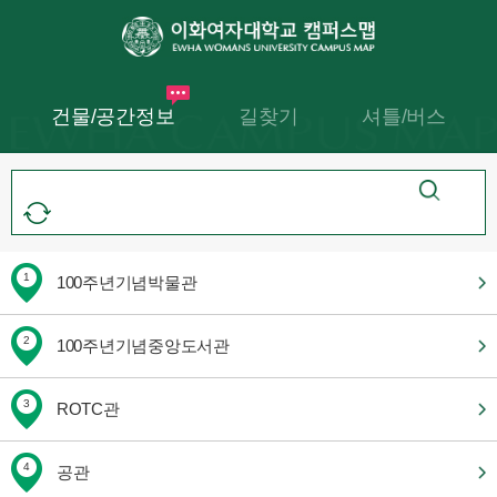
건물/공간정보
길찾기
셔틀/버스
1
100주년기념박물관
2
100주년기념중앙도서관
3
ROTC관
4
공관